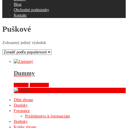
Blog
Obchodné podmienky
Kontakt
Puškové
Zobrazený jediný výsledok
Dummy
Viac info
Quick View
Dlhé zbrane
Doplnky
Fotopasce
Príslušenstvo k fotopasciam
Hodinky
Krátke zbrane