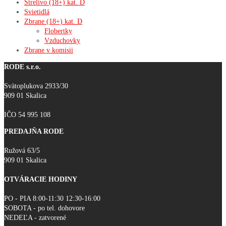
Strelivo (18+) kat. D
Svietidlá
Zbrane (18+) kat. D
Flobertky
Vzduchovky
Zbrane v komisii
RODE s.r.o.
Svätoplukova 2933/30
909 01 Skalica
IČO 54 995 108
PREDAJŇA RODE
Ružová 63/5
909 01 Skalica
OTVÁRACIE HODINY
PO - PIA 8:00-11:30 12:30-16:00
SOBOTA - po tel. dohovore
NEDEĽA - zatvorené