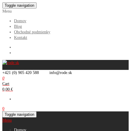
Skip
Toggle navigation
to
Menu
the
Domov
content
Blog
Obchodné podmienky
Kontakt
+421 (0) 905 420 588
info@rode.sk
0
Cart
0,00 €
0
Toggle navigation
Menu
Domov