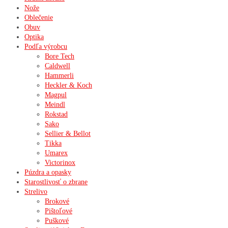
Nože
Oblečenie
Obuv
Optika
Podľa výrobcu
Bore Tech
Caldwell
Hammerli
Heckler & Koch
Magpul
Meindl
Rokstad
Sako
Sellier & Bellot
Tikka
Umarex
Victorinox
Púzdra a opasky
Starostlivosť o zbrane
Strelivo
Brokové
Pištoľové
Puškové